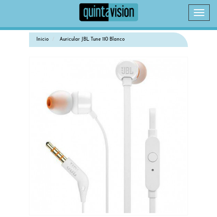
Camb
naveg
Inicio
Auricular JBL Tune 110 Blanco