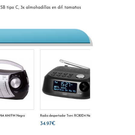
SB tipo C, 3x almohadillas en dif. tamaños
A 764 AM/FM Negro
Radio despertador Trevi RC80D4 Negro
Radio Denver TR-51 
34.97€
16.12€