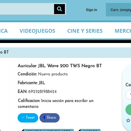
Sign in
Cart:
(empty
ICA
VIDEOJUEGOS
CINE Y SERIES
MERC
ro BT
Auricular JBL Wave 200 TWS Negro BT
Condición:
Nuevo producto
Fabricante:
JBL
Ca
EAN:
6925281988424
Calificacion:
Inicia sesión para escribir un
comentario
Tweet
Share