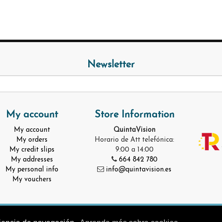
Newsletter
My account
Store Information
My account
QuintaVision
My orders
Horario de Att telefónica:
My credit slips
9:00 a 14:00
My addresses
664 842 780
My personal info
info@quintavision.es
My vouchers
© Quinta Vision 2025