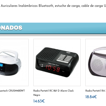
uriculares Inalámbricos Bluetooth, estuche de carga, cable de carga U
ONADOS
Susntech CRUSM400WT
Radio Portátil RC 827 D Alarm Clock
Radio Portátil R
Negro
18.84€
14.63€