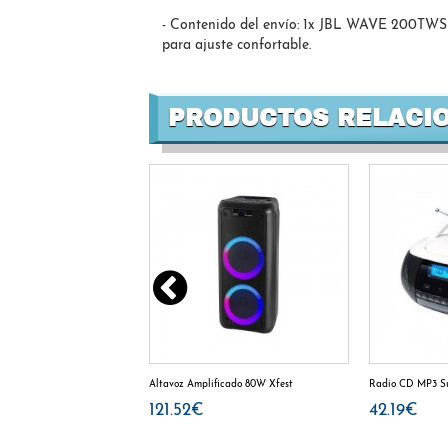
- Contenido del envío: 1x JBL WAVE 200TWS A
para ajuste confortable.
PRODUCTOS RELACI
átil CMP 510 DAB Negro
Altavoz Amplificado 80W Xfest
Radio CD MP3 
121.52€
42.19€