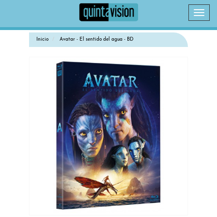
Camb
naveg
Inicio
Avatar - El sentido del agua - BD