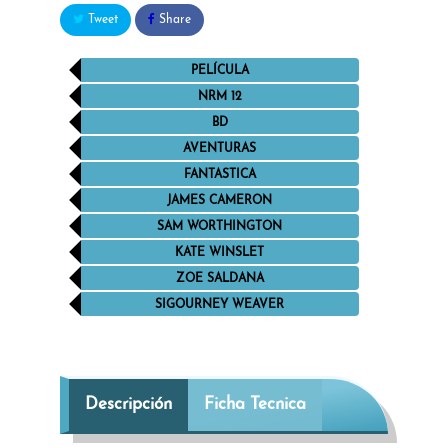
Tweet
Share
PELÍCULA
NRM 12
BD
AVENTURAS
FANTASTICA
JAMES CAMERON
SAM WORTHINGTON
KATE WINSLET
ZOE SALDANA
SIGOURNEY WEAVER
Descripción
Ficha Tecnica