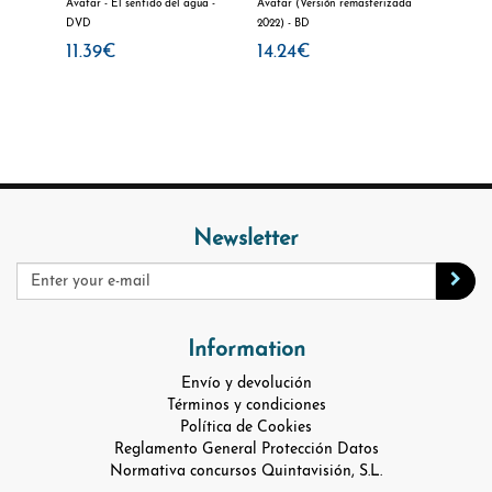
BD
Avatar - El sentido del agua -
Avatar (Versión remasterizada
Avatar (
DVD
2022) - BD
2022) -
11.39€
14.24€
11.39
Newsletter
Information
Envío y devolución
Términos y condiciones
Política de Cookies
Reglamento General Protección Datos
Normativa concursos Quintavisión, S.L.