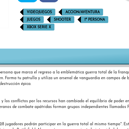
VIDEOJUEGOS
ACCION/AVENTURA
JUEGOS
SHOOTER
1ª PERSONA
XBOX SERIE X
ersona que marca el regreso a la emblemática guerra total de la franq
en. Forma tu patrulla y utiliza un arsenal de vanguardia en campos de 
destrucción épica.
y los conflictos por los recursos han cambiado el equilibrio de poder 
teranos de combate apátridas forman grupos independientes llamados Fu
, 128 jugadores podrán participar en la guerra total al mismo tiempo*. Es