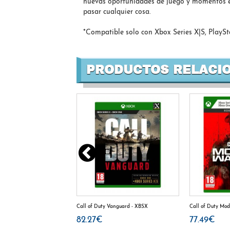
nuevas oportunidades de juego y momentos épi
pasar cualquier cosa.
*Compatible solo con Xbox Series X|S, PlaySt
PRODUCTOS RELACI
x one
Call of Duty Vanguard - XBSX
Call of Duty Mod
82.27€
77.49€