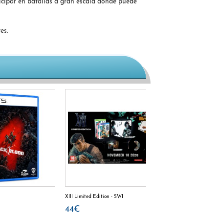
icipar en batallas a gran escala donde puede
es.
XIII Limited Edition - SWI
Battlefield 2042 - PS
44€
34.19€