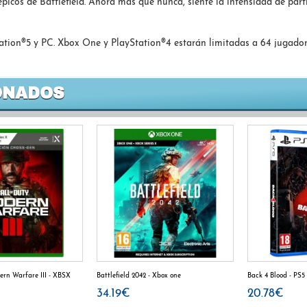
cos de Battlefield. Ahora más que nunca, siente la intensidad de part
ation®5 y PC. Xbox One y PlayStation®4 estarán limitadas a 64 jugador
ONADOS
ern Warfare III - XBSX
Battlefield 2042 - Xbox one
Back 4 Blood - PS5
34.19€
20.78€