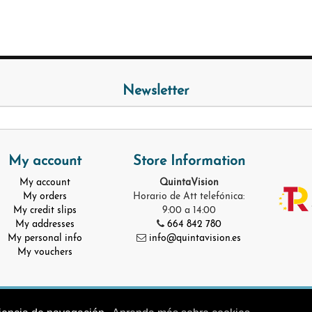
Newsletter
My account
Store Information
My account
QuintaVision
My orders
Horario de Att telefónica:
My credit slips
9:00 a 14:00
My addresses
664 842 780
My personal info
info@quintavision.es
My vouchers
© Quinta Vision 2025