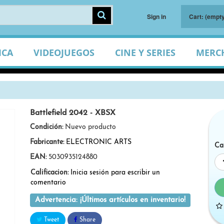
Sign in
Cart:
(empty
ICA
VIDEOJUEGOS
CINE Y SERIES
MERC
Battlefield 2042 - XBSX
Condición:
Nuevo producto
Fabricante:
ELECTRONIC ARTS
Ca
EAN:
5030935124880
Calificacion:
Inicia sesión para escribir un
comentario
Advertencia: ¡Últimos artículos en inventario!
Tweet
Share