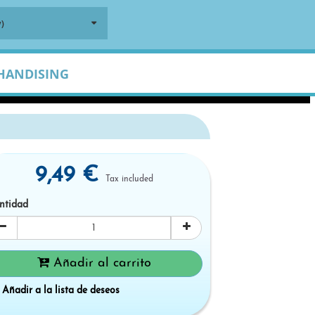
)
HANDISING
9,49 €
Tax included
ntidad
Añadir al carrito
Añadir a la lista de deseos