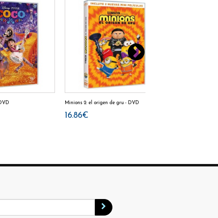
 DVD
Minions 2: el origen de gru - DVD
ZOOTROPOLIS DIS
16.86€
9.49€