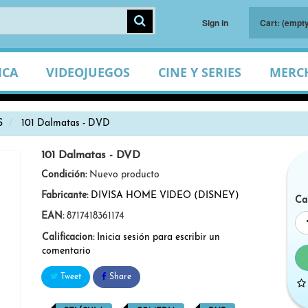
Sign in
Cart:
(empty
ICA
VIDEOJUEGOS
CINE Y SERIES
MERC
S
101 Dalmatas - DVD
101 Dalmatas - DVD
Condición:
Nuevo producto
Fabricante:
DIVISA HOME VIDEO (DISNEY)
Ca
EAN:
8717418361174
Calificacion:
Inicia sesión para escribir un
comentario
Tweet
Share