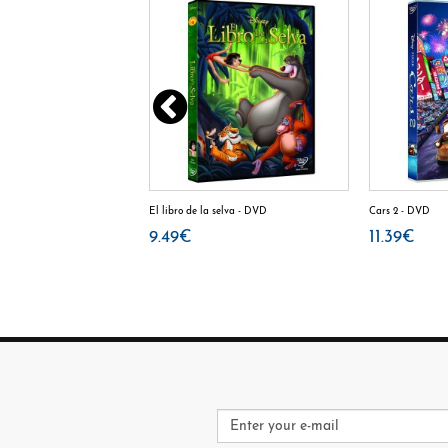
mo - DVD
El libro de la selva - DVD
Cars 2 - DVD
9.49€
11.39€