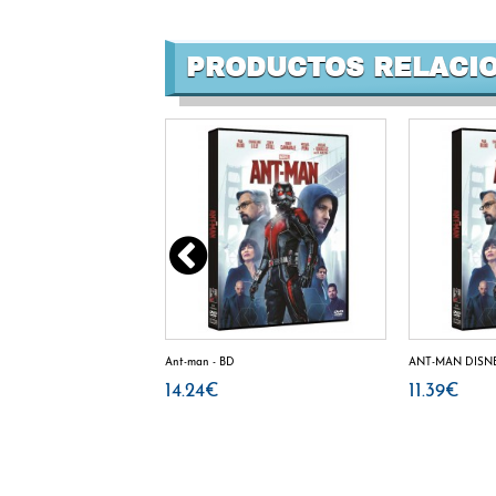
PRODUCTOS RELACI
leyenda de los diez anillos
Ant-man - BD
ANT-MAN DISN
14.24€
11.39€