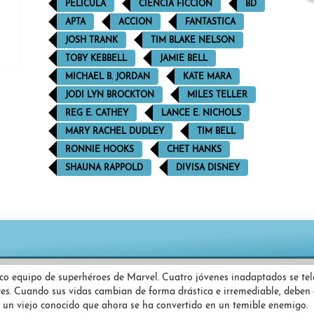
PELÍCULA
CIENCIA FICCIÓN
BD
APTA
ACCION
FANTASTICA
JOSH TRANK
TIM BLAKE NELSON
TOBY KEBBELL
JAMIE BELL
MICHAEL B. JORDAN
KATE MARA
JODI LYN BROCKTON
MILES TELLER
REG E. CATHEY
LANCE E. NICHOLS
MARY RACHEL DUDLEY
TIM BELL
RONNIE HOOKS
CHET HANKS
SHAUNA RAPPOLD
DIVISA DISNEY
ásico equipo de superhéroes de Marvel. Cuatro jóvenes inadaptados se te
deres. Cuando sus vidas cambian de forma drástica e irremediable, deben
 un viejo conocido que ahora se ha convertido en un temible enemigo.