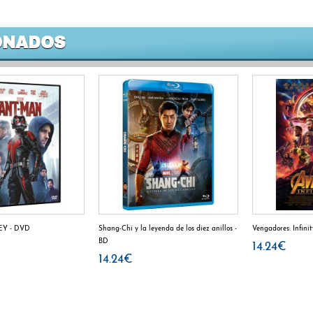
ONADOS
EY - DVD
Shang-Chi y la leyenda de los diez anillos -
Vengadores: Infini
BD
14.24€
14.24€