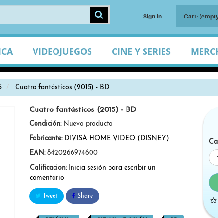
Sign in
Cart:
(empty
ICA
VIDEOJUEGOS
CINE Y SERIES
MERC
S
Cuatro fantásticos (2015) - BD
Cuatro fantásticos (2015) - BD
Condición:
Nuevo producto
Fabricante:
DIVISA HOME VIDEO (DISNEY)
Ca
EAN:
8420266974600
Calificacion:
Inicia sesión para escribir un
comentario
Tweet
Share