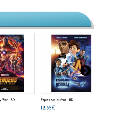
ty War - BD
Espías con disfraz - BD
The core (el núcleo)
12.35€
12.35€