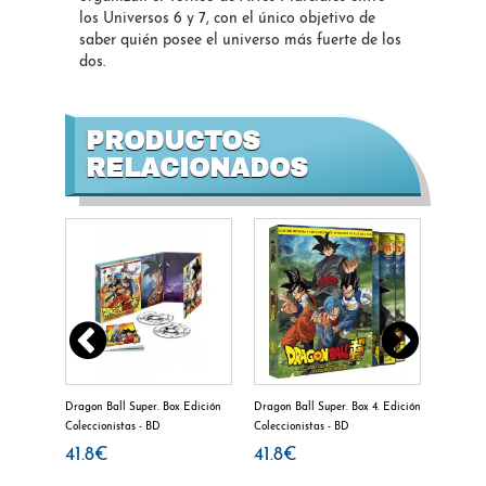
los Universos 6 y 7, con el único objetivo de
saber quién posee el universo más fuerte de los
dos.
PRODUCTOS
RELACIONADOS
 a 175 -
Dragon Ball Super. Box Edición
Dragon Ball Super. Box 4. Edición
Naruto Bo
Coleccionistas - BD
Coleccionistas - BD
BD
41.8€
41.8€
33.4