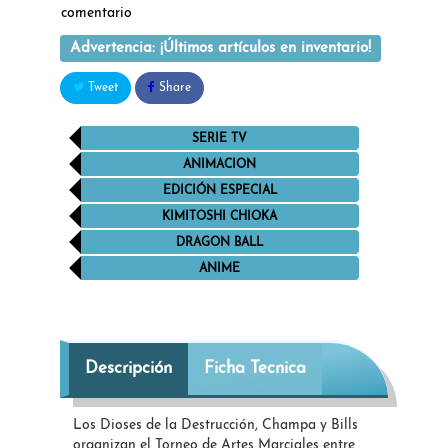
comentario
Advertencia: ¡Últimos artículos en inventario!
Tweet
Share
SERIE TV
ANIMACION
EDICIÓN ESPECIAL
KIMITOSHI CHIOKA
DRAGON BALL
ANIME
Descripción
Ficha Tecnica
Los Dioses de la Destrucción, Champa y Bills
organizan el Torneo de Artes Marciales entre