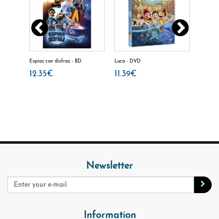
NK
Espías con disfraz - BD
Luca - DVD
DEL REV
DISNEY
12.35€
11.39€
11.39
Newsletter
Information