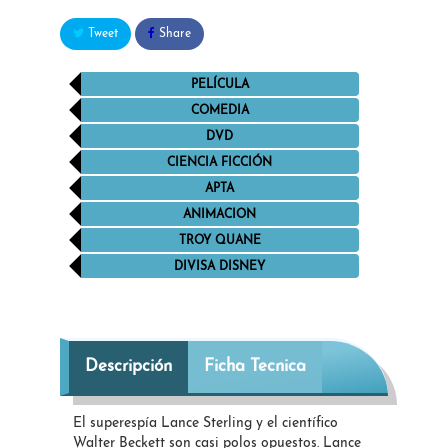
Tweet
Share
PELÍCULA
COMEDIA
DVD
CIENCIA FICCIÓN
APTA
ANIMACION
TROY QUANE
DIVISA DISNEY
Descripción
Ficha Tecnica
El superespía Lance Sterling y el científico
Walter Beckett son casi polos opuestos. Lance