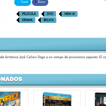
Tweet
Share
PELÍCULA
DVD
NRM 12
DRAMA
BELICA
do británico Jack Celiers llega a un campo de prisioneros japonés. El
ONADOS