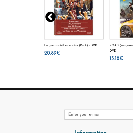
nor - BD
La guerra civil en el cine (Pack) - DVD
ROAD (venganza
DVD
20.89€
13.18€