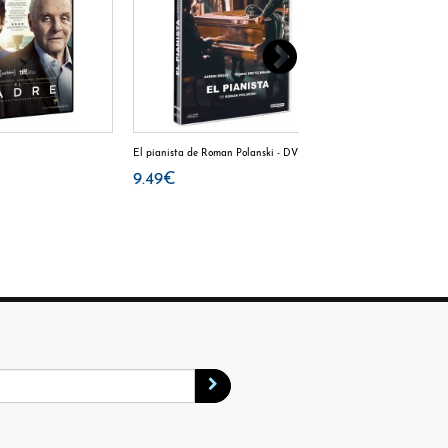
El pianista de Roman Polanski - DVD
El protegido - DVD
9.49€
9.49€