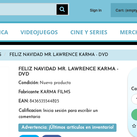
Sign in
Cart:
(empty
ICA
VIDEOJUEGOS
CINE Y SERIES
MERC
S
FELIZ NAVIDAD MR. LAWRENCE KARMA - DVD
FELIZ NAVIDAD MR. LAWRENCE KARMA -
DVD
Condición:
Nuevo producto
Ca
Fabricante:
KARMA FILMS
EAN:
8436535544825
Calificacion:
Inicia sesión para escribir un
comentario
Advertencia: ¡Últimos artículos en inventario!