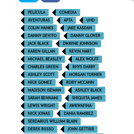
PELÍCULA
COMEDIA
AVENTURAS
APTA
UHD
COLIN HANKS
JAKE KASDAN
DANNY DEVITO
DANNY GLOVER
JACK BLACK
DWAYNE JOHNSON
KAREN GILLAN
KEVIN HART
MICHAEL BEASLEY
ALEX WOLFF
CHARLES GREEN
RHYS DARBY
ASHLEY SCOTT
MORGAN TURNER
NICK GOMEZ
RORY MCCANN
MADISON ISEMAN
ASHLEY BLACK
SARAH BENNANI
SHIQUITA JAMES
LEWIS WRIGHT
AWKWAFINA
NICK JONAS
DANIA RAMIREZ
SERDARIUS WILLIAM BLAIN
DEREK RUSSO
JOHN GETTIER