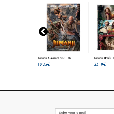
 A la fuga - BD
Jumanji: Siguiente nivel - BD
Jumanji: (Pack 1-
19.23€
33.19€