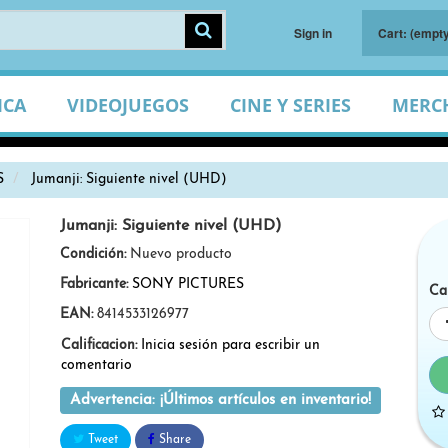
Sign in
Cart:
(empty
ICA
VIDEOJUEGOS
CINE Y SERIES
MERC
S
Jumanji: Siguiente nivel (UHD)
Jumanji: Siguiente nivel (UHD)
Condición:
Nuevo producto
Fabricante:
SONY PICTURES
Ca
EAN:
8414533126977
Calificacion:
Inicia sesión para escribir un
comentario
Advertencia: ¡Últimos artículos en inventario!
Tweet
Share