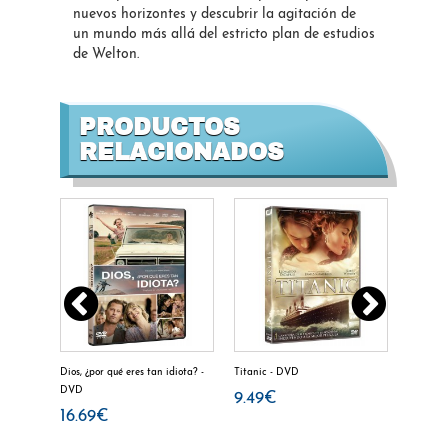
nuevos horizontes y descubrir la agitación de
un mundo más allá del estricto plan de estudios
de Welton.
PRODUCTOS
RELACIONADOS
rick
Dios, ¿por qué eres tan idiota? -
Titanic - DVD
La hija 
DVD
Extras)
9.49€
16.69€
16.5€