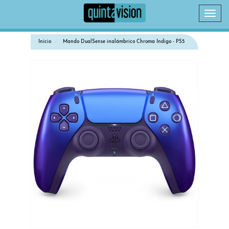
Camb
naveg
Inicio
Mando DualSense inalámbrico Chroma Indigo - PS5