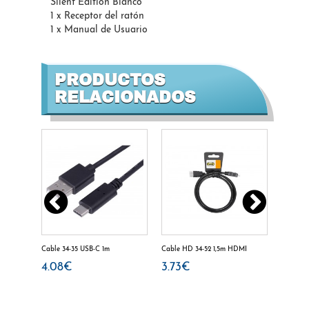
Silent Edition Blanco
1 x Receptor del ratón
1 x Manual de Usuario
PRODUCTOS
RELACIONADOS
00mAh
Cable 34-35 USB-C 1m
Cable HD 34-52 1,5m HDMI
Cable H
HDMI
4.08€
3.73€
4.08