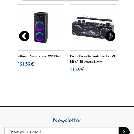
r TREVI
Altavoz Amplificado 80W Xfest
Radio Cassette Grabador TREVI
Radio De
RR 501 Bluetooth Negro
121.52€
16.12
51.49€
Newsletter