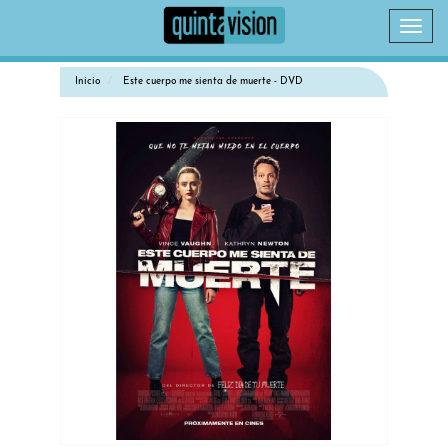
Camb
naveg
Inicio
Este cuerpo me sienta de muerte - DVD