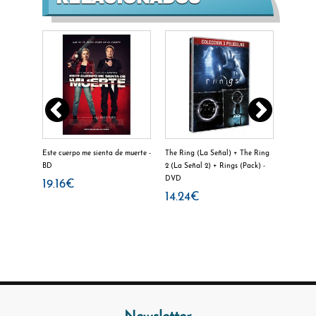
 - DVD
Este cuerpo me sienta de muerte -
The Ring (La Señal) + The Ring
Un lugar
BD
2 (La Señal 2) + Rings (Pack) -
9.49
DVD
19.16€
14.24€