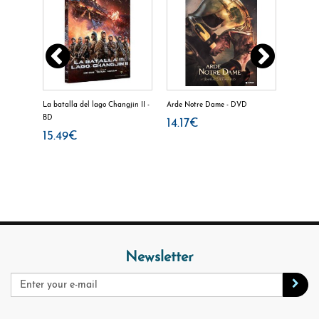
s - DVD
La batalla del lago Changjin II -
Arde Notre Dame - DVD
Noche d
BD
14.17€
16.8
15.49€
Newsletter