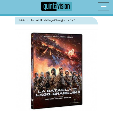
Camb
naveg
Inicio
La batalla del lago Changjin II - DVD