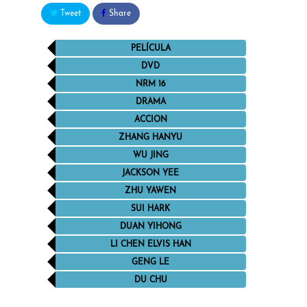
Tweet
Share
PELÍCULA
DVD
NRM 16
DRAMA
ACCION
ZHANG HANYU
WU JING
JACKSON YEE
ZHU YAWEN
SUI HARK
DUAN YIHONG
LI CHEN ELVIS HAN
GENG LE
DU CHU