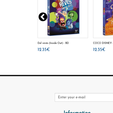
o del hielo - BD
Del revés (Inside Out) - BD
COCO DISNEY 
12.35€
12.35€