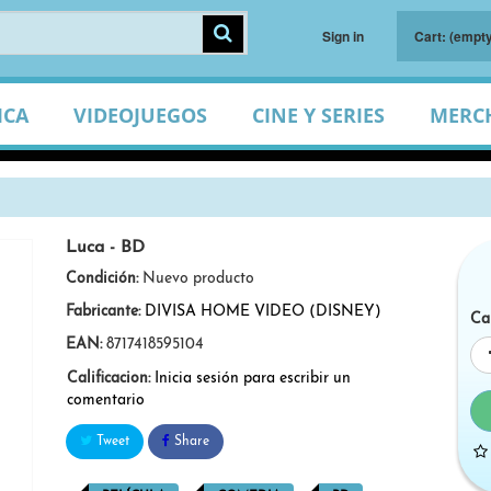
Sign in
Cart:
(empty
ICA
VIDEOJUEGOS
CINE Y SERIES
MERC
Luca - BD
Condición:
Nuevo producto
Fabricante:
DIVISA HOME VIDEO (DISNEY)
Ca
EAN:
8717418595104
Calificacion:
Inicia sesión para escribir un
comentario
Tweet
Share