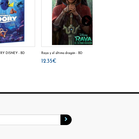
Y DISNEY - BD
Raya y el último dragón - BD
LIBRO DE LA SELVA
12.35€
12.35€