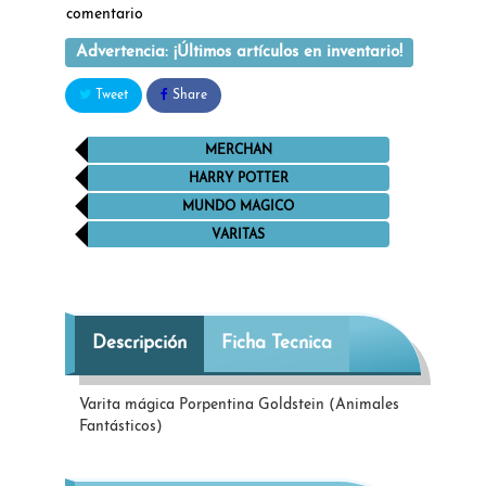
comentario
Advertencia: ¡Últimos artículos en inventario!
Tweet
Share
MERCHAN
HARRY POTTER
MUNDO MAGICO
VARITAS
Descripción
Ficha Tecnica
Varita mágica Porpentina Goldstein (Animales
Fantásticos)