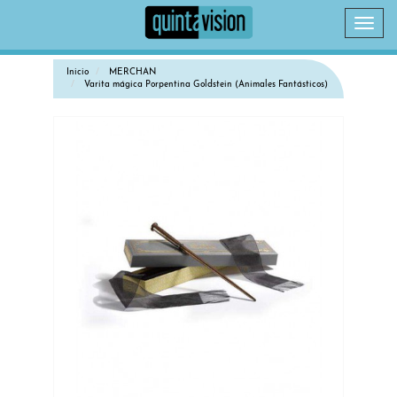
Camb
naveg
Inicio
MERCHAN
Varita mágica Porpentina Goldstein (Animales Fantásticos)