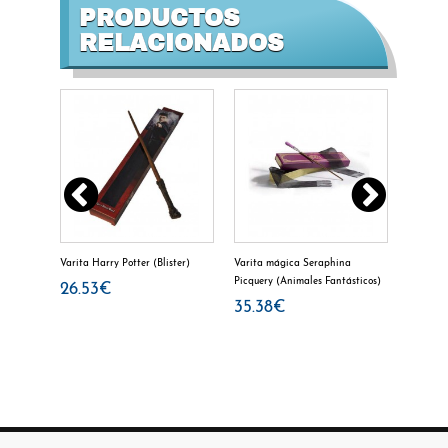
PRODUCTOS
RELACIONADOS
Varita Harry Potter (Blister)
Varita mágica Seraphina
Varita D
Picquery (Animales Fantásticos)
26.53€
32.0
35.38€