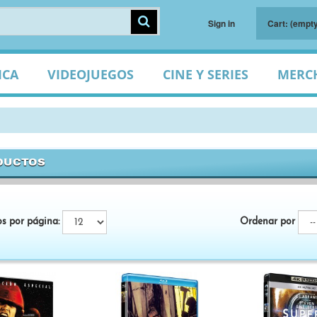
Sign in
Cart:
(empty
ICA
VIDEOJUEGOS
CINE Y SERIES
MERC
DUCTOS
os por página:
Ordenar por