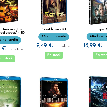
p Troopers (Las
Sweet home - BD
Super 
del espacio) - BD
Añadir al carrito
Añadir al c
ir al carrito
9,49 €
18,99 €
Tax included
Ta
5 €
Tax included
En stock
En stoc
En stock