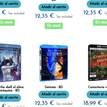
BD
ir al carrito
Añadir al c
Añadir al carrito
5 €
12,35 €
Tax included
T
12,35 €
Tax included
En stock
En stoc
En stock
the shell: el alma
Géminis - BD
Cementerio v
 máquina - BD
Añadir al carrito
Añadir al c
ir al carrito
12,35 €
18,99 €
Tax included
Ta
5 €