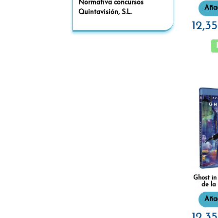
Normativa concursos
Añad
Quintavisión, S.L.
12,3
Ghost in 
de la
Añad
12,3