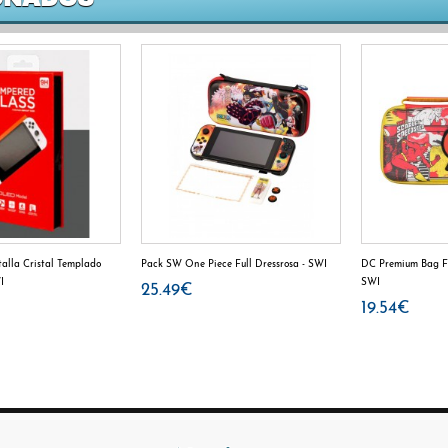
talla Cristal Templado
Pack SW One Piece Full Dressrosa - SWI
DC Premium Bag F
I
SWI
25.49€
19.54€