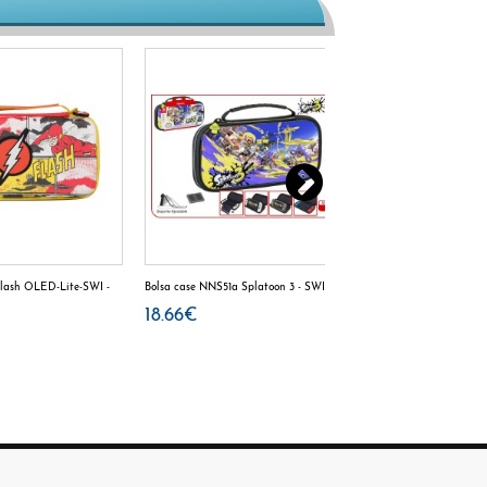
lash OLED-Lite-SWI -
Bolsa case NNS51a Splatoon 3 - SWI
Combo Pack de The 
Switch OLED - SWI
18.66€
19.54€