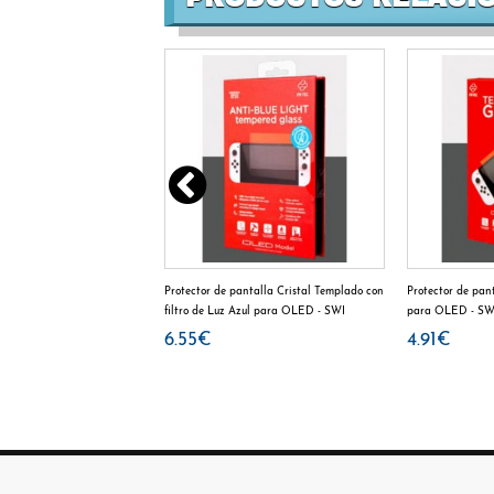
ande Pokemon NSW-412u -
Protector de pantalla Cristal Templado con
Protector de pan
filtro de Luz Azul para OLED - SWI
para OLED - SW
6.55€
4.91€