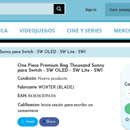
Sign in
Cart:
(empty
ICA
VIDEOJUEGOS
CINE Y SERIES
MERC
Sunny para Switch - SW OLED - SW Lite - SWI
One Piece Premium Bag Thousand Sunny
para Switch - SW OLED - SW Lite - SWI
Condición:
Nuevo producto
Ca
Fabricante:
WOXTER (BLADE)
EAN:
8436563094316
Calificacion:
Inicia sesión para escribir un
comentario
Tweet
Share