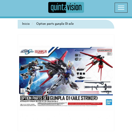
Camb
naveg
Inicio
Option parts gunpla 01 aile