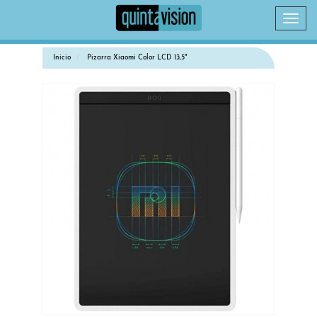
Camb
naveg
Inicio
Pizarra Xiaomi Color LCD 13,5"