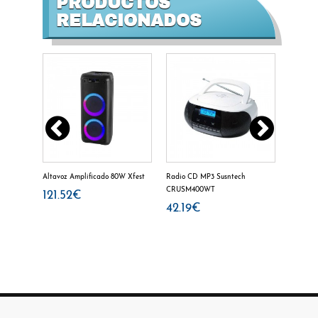
PRODUCTOS
RELACIONADOS
510 DAB
Altavoz Amplificado 80W Xfest
Radio CD MP3 Susntech
Radio Po
CRUSM400WT
Clock N
121.52€
42.19€
14.6