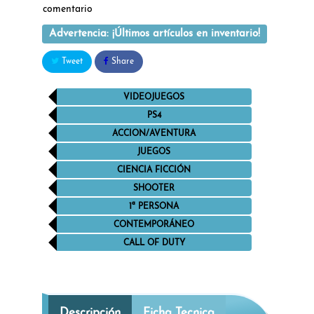
comentario
Advertencia: ¡Últimos artículos en inventario!
Tweet
Share
VIDEOJUEGOS
PS4
ACCION/AVENTURA
JUEGOS
CIENCIA FICCIÓN
SHOOTER
1ª PERSONA
CONTEMPORÁNEO
CALL OF DUTY
Descripción
Ficha Tecnica