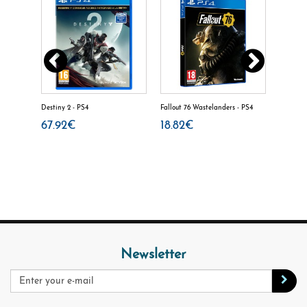
Destiny 2 - PS4
Fallout 76 Wastelanders - PS4
Call of 
PS4
67.92€
18.82€
77.4
Newsletter