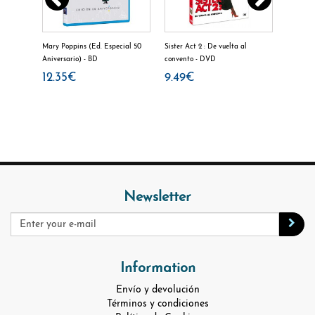
-3 -
Mary Poppins (Ed. Especial 50
Sister Act 2 : De vuelta al
FROZEN
Aniversario) - BD
convento - DVD
HIELO 
12.35€
9.49€
9.49
Newsletter
Information
Envío y devolución
Términos y condiciones