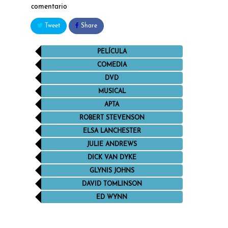
comentario
Tweet
Share
PELÍCULA
COMEDIA
DVD
MUSICAL
APTA
ROBERT STEVENSON
ELSA LANCHESTER
JULIE ANDREWS
DICK VAN DYKE
GLYNIS JOHNS
DAVID TOMLINSON
ED WYNN