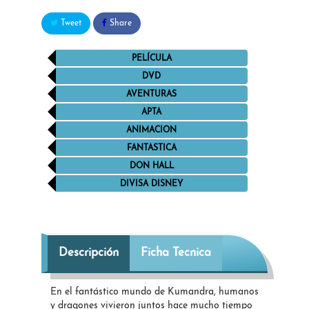
Tweet
Share
PELÍCULA
DVD
AVENTURAS
APTA
ANIMACION
FANTASTICA
DON HALL
DIVISA DISNEY
Descripción
Ficha Tecnica
En el fantástico mundo de Kumandra, humanos
y dragones vivieron juntos hace mucho tiempo