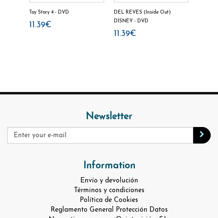
 BD
Toy Story 4 - DVD
DEL REVES (Inside Out)
Raya y e
DISNEY - DVD
11.39€
12.3
11.39€
Newsletter
Information
Envío y devolución
Términos y condiciones
Política de Cookies
Reglamento General Protección Datos