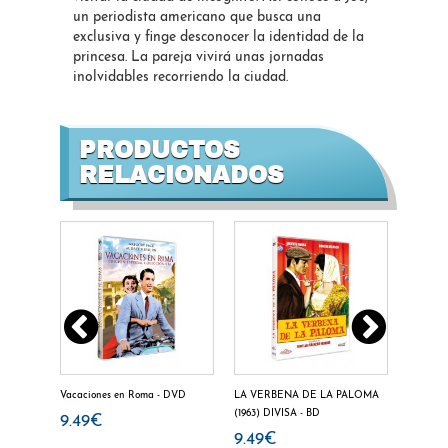
un periodista americano que busca una
exclusiva y finge desconocer la identidad de la
princesa. La pareja vivirá unas jornadas
inolvidables recorriendo la ciudad.
PRODUCTOS
RELACIONADOS
Vacaciones en Roma - DVD
LA VERBENA DE LA PALOMA
Desayun
(1963) DIVISA - BD
9.49€
12.3
9.49€