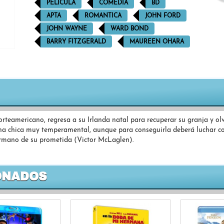
PELÍCULA
COMEDIA
BD
APTA
ROMANTICA
JOHN FORD
JOHN WAYNE
WARD BOND
BARRY FITZGERALD
MAUREEN OHARA
teamericano, regresa a su Irlanda natal para recuperar su granja y o
 chica muy temperamental, aunque para conseguirla deberá luchar con
hermano de su prometida (Victor McLaglen).
ONADOS