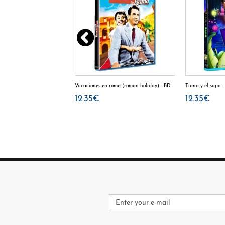
puedas - BD
Vacaciones en roma (roman holiday) - BD
Tiana y el sapo 
12.35€
12.35€