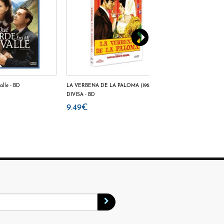
alle - BD
LA VERBENA DE LA PALOMA (1963)
Sabrina - BD
DIVISA - BD
12.35€
9.49€