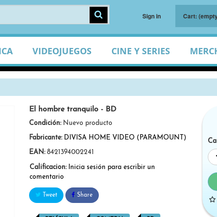
Sign in
Cart:
(empty
ICA
VIDEOJUEGOS
CINE Y SERIES
MERC
El hombre tranquilo - BD
Condición:
Nuevo producto
Fabricante:
DIVISA HOME VIDEO (PARAMOUNT)
Ca
EAN:
8421394002241
Calificacion:
Inicia sesión para escribir un
comentario
Tweet
Share