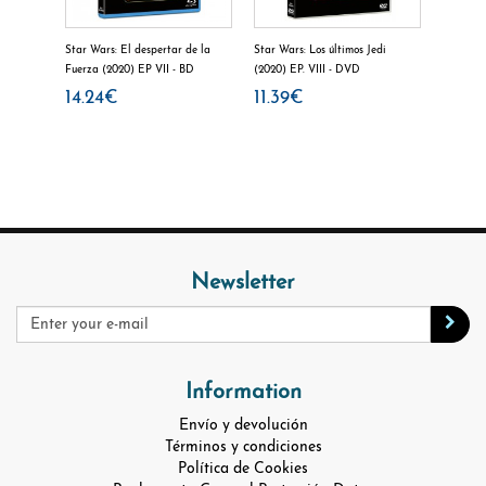
 imperio
Star Wars: El despertar de la
Star Wars: Los últimos Jedi
Star War
Fuerza (2020) EP VII - BD
(2020) EP. VIII - DVD
(2020) EP
14.24€
11.39€
14.2
Newsletter
Information
Envío y devolución
Términos y condiciones
Política de Cookies