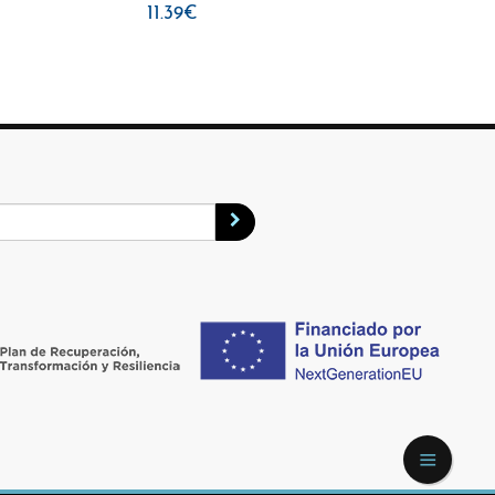
11.39€
14.24€