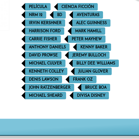
PELÍCULA
CIENCIA FICCIÓN
NRM 12
BD
AVENTURAS
IRVIN KERSHNER
ALEC GUINNESS
HARRISON FORD
MARK HAMILL
CARRIE FISHER
PETER MAYHEW
ANTHONY DANIELS
KENNY BAKER
DAVID PROWSE
JEREMY BULLOCH
MICHAEL CULVER
BILLY DEE WILLIAMS
KENNETH COLLEY
JULIAN GLOVER
DENIS LAWSON
FRANK OZ
JOHN RATZENBERGER
BRUCE BOA
MICHAEL SHEARD
DIVISA DISNEY