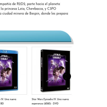
compañía de R2D2, parte hacia el planeta
, la princesa Leia, Chewbacca, y C3PO
 la ciudad minera de Bespin, donde les prepara
o IV: Una nueva
Star Wars Episodio IV: Una nueva
Star Wars: El desper
- BD
esperanza (2020) - DVD
(2020) EP VII - BD