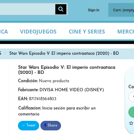
Sign in
Cart:
(empty
ICA
VIDEOJUEGOS
CINE Y SERIES
MERC
S
Star Wars Episodio V: El imperio contraataca (2020) - BD
Star Wars Episodio V: El imperio contraataca
(2020) - BD
Condición:
Nuevo producto
Ca
Fabricante:
DIVISA HOME VIDEO (DISNEY)
EAN:
8717418564803
Calificacion:
Inicia sesión para escribir un
comentario
Tweet
Share