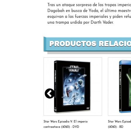
Tras un ataque sorpresa de las tropas imperi
Dagobah en busca de Yoda, el último maestro 
esquivan a las fuerzas imperiales y piden ref
una trampa urdida por Darth Vader.
PRODUCTOS RELACI
ltimos Jedi (2020) EP. VIII -
Star Wars Episodio V: El imperio
Star Wars Episodi
contraataca (2020) - DVD
(2020) - BD