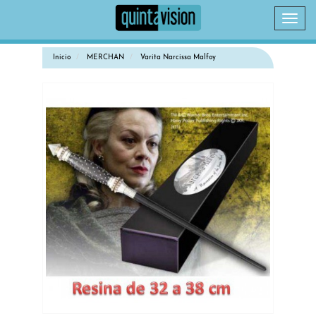
Camb
naveg
Inicio
MERCHAN
Varita Narcissa Malfoy