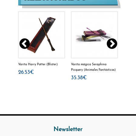
Varita Harry Potter (Blister)
Varita mágica Seraphina
Varita B
Picquery (Animales Fantásticos)
26.53€
32.0
35.38€
Newsletter