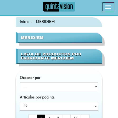
Camb
naveg
Inicio
MERIDIEM
MERIDIEM
LISTA DE PRODUCTOS POR
FABRICANTE MERIDIEM
Ordenar por
Artículos por página: