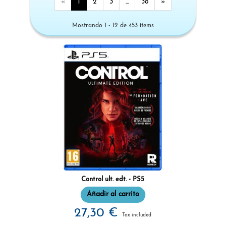
«
1
2
3
...
38
»
Mostrando 1 - 12 de 453 items
Control ult. edt. - PS5
Añadir al carrito
27,30 €
Tax included