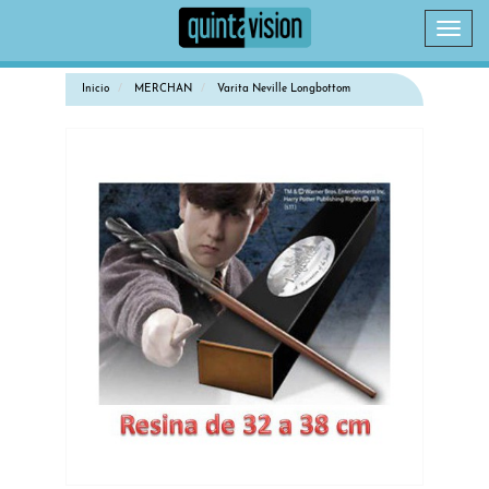
Camb
naveg
Inicio
MERCHAN
Varita Neville Longbottom