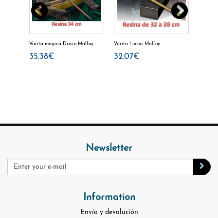
ter
Varita magica Draco Malfoy
Varita Lucius Malfoy
Varita m
35.38€
32.07€
35.3
Newsletter
Information
Envío y devolución